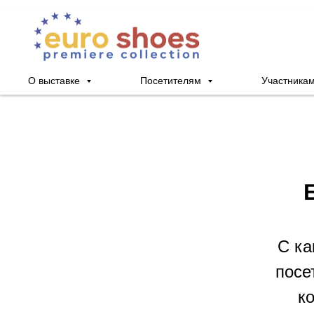
О выставке
Посетителям
Участника
С ка
посе
к