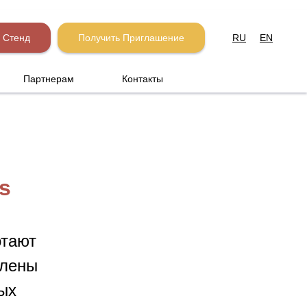
 Стенд
Получить Приглашение
RU
EN
Партнерам
Контакты
s
отают
влены
ых